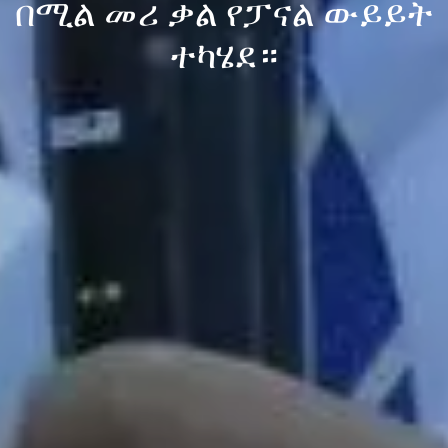
በሚል መሪ ቃል የፓናል ውይይት
ተካሄደ።