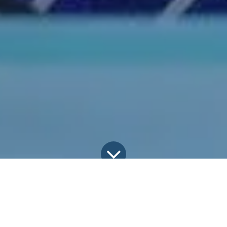
All Blogs
Discover the latest happenings
በሀዋሳ ዩኒቨርሲቲ “ሀገር በቀል እውቀቶችን ማዕከላዊ ማድረግ” በሚል መሪ ቃል የፓናል ውይይት ተካሄደ።